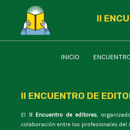
Ir
al
II ENC
contenido
INICIO
ENCUENTRO
II ENCUENTRO DE EDIT
El
II
Encuentro de editores
, organizad
colaboración entre los profesionales del 